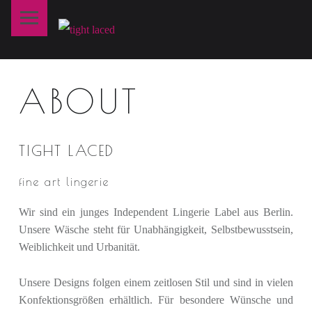
Primary Menu
T
I
G
H
ABOUT
T
L
A
TIGHT LACED
C
fine art lingerie
E
D
Wir sind ein junges Independent Lingerie Label aus Berlin.
Unsere Wäsche steht für Unabhängigkeit, Selbstbewusstsein,
fine art lingerie – berlin
Weiblichkeit und Urbanität.
Unsere Designs folgen einem zeitlosen Stil und sind in vielen
Konfektionsgrößen erhältlich. Für besondere Wünsche und