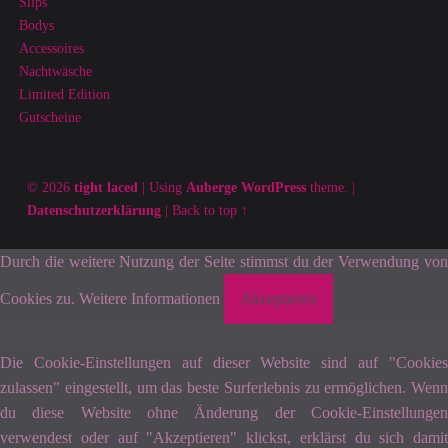
Slips
Bodys
Accessoires
Nachtwäsche
Limited Edition
Gutscheine
© 2026
tight laced
|
Using
Auberge
WordPress
theme.
|
Datenschutzerklärung
|
Back to top ↑
Durch die weitere Nutzung der Seite stimmst du der Verwendung von
Cookies zu.
Weitere Informationen
Akzeptieren
Die Cookie-Einstellungen auf dieser Website sind auf "Cookies
zulassen" eingestellt, um das beste Surferlebnis zu ermöglichen. Wenn
du diese Website ohne Änderung der Cookie-Einstellungen
verwendest oder auf "Akzeptieren" klickst, erklärst du sich damit