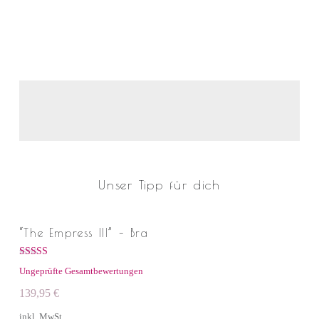
Unser Tipp für dich
“The Empress III” – Bra
Bewertet mit
Ungeprüfte Gesamtbewertungen
5.00
von 5
139,95
€
inkl. MwSt.