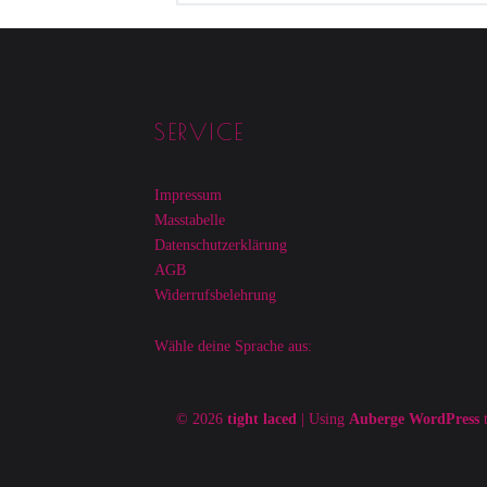
Footer sidebar
SERVICE
Impressum
Masstabelle
Datenschutzerklärung
AGB
Widerrufsbelehrung
Wähle deine Sprache aus:
© 2026
tight laced
|
Using
Auberge
WordPress
t