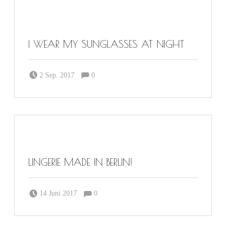
I WEAR MY SUNGLASSES AT NIGHT
Comments:
Posted on:
Written by:
Comments:
2 Sep. 2017
0
Sabrina Dortmund
LINGERIE MADE IN BERLIN!
Comments:
Posted on:
Written by:
Comments:
14 Juni 2017
0
Sabrina Dortmund