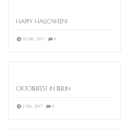
HAPPY HALLOWEEN!
Comments:
Posted on:
Written by:
Comments:
31 Okt. 2017
0
Sabrina Dortmund
OKTOBERFEST IN BERLIN
Comments:
Posted on:
Written by:
Comments:
2 Okt. 2017
0
Sabrina Dortmund