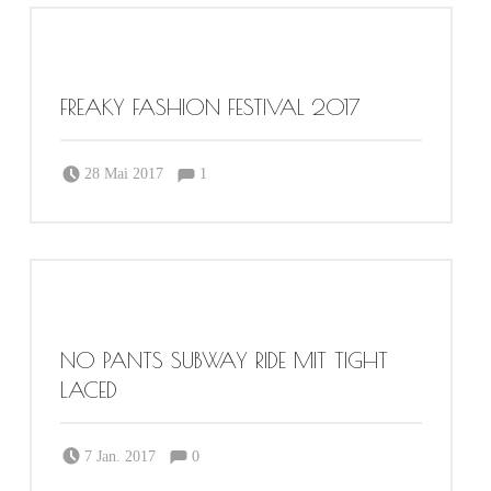
FREAKY FASHION FESTIVAL 2017
Comments:
Posted on:
Written by:
Comments:
28 Mai 2017
1
Sabrina Dortmund
NO PANTS SUBWAY RIDE MIT TIGHT
LACED
Comments:
Posted on:
Written by:
Comments:
7 Jan. 2017
0
Sabrina Dortmund