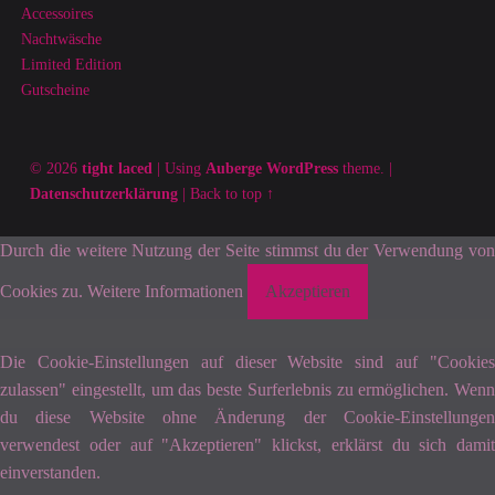
Accessoires
Nachtwäsche
Limited Edition
Gutscheine
© 2026
tight laced
|
Using
Auberge
WordPress
theme.
|
Datenschutzerklärung
|
Back to top ↑
Durch die weitere Nutzung der Seite stimmst du der Verwendung von
Cookies zu.
Weitere Informationen
Akzeptieren
Die Cookie-Einstellungen auf dieser Website sind auf "Cookies
zulassen" eingestellt, um das beste Surferlebnis zu ermöglichen. Wenn
du diese Website ohne Änderung der Cookie-Einstellungen
verwendest oder auf "Akzeptieren" klickst, erklärst du sich damit
einverstanden.