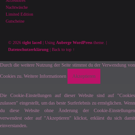
Accessoires
Nachtwäsche
Limited Edition
Gutscheine
© 2026
tight laced
|
Using
Auberge
WordPress
theme.
|
Datenschutzerklärung
|
Back to top ↑
Durch die weitere Nutzung der Seite stimmst du der Verwendung von
Cookies zu.
Weitere Informationen
Akzeptieren
Die Cookie-Einstellungen auf dieser Website sind auf "Cookies
zulassen" eingestellt, um das beste Surferlebnis zu ermöglichen. Wenn
du diese Website ohne Änderung der Cookie-Einstellungen
verwendest oder auf "Akzeptieren" klickst, erklärst du sich damit
einverstanden.