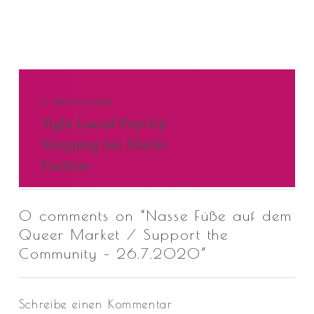
Beitragsnavigation
PREVIOUS POST
Tight Laced Pop-Up
Shopping bei Slacks
Fashion
0 comments on “
Nasse Füße auf dem
Queer Market / Support the
Community – 26.7.2020
”
Schreibe einen Kommentar