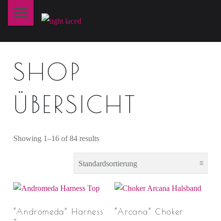
Primary Menu
T
I
G
H
SHOP
T
L
ÜBERSICHT
A
C
E
Showing 1–16 of 84 results
D
fine art lingerie – berlin
“Andromeda” Harness
“Arcana” Choker