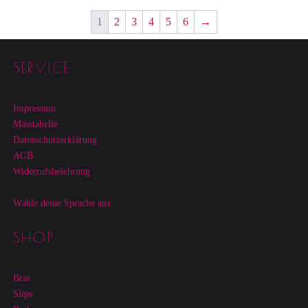
1
2
3
4
5
6
→
Footer sidebar
SERVICE
Impressum
Masstabelle
Datenschutzerklärung
AGB
Widerrufsbelehrung
Wähle deine Sprache aus:
SHOP
Bras
Slips