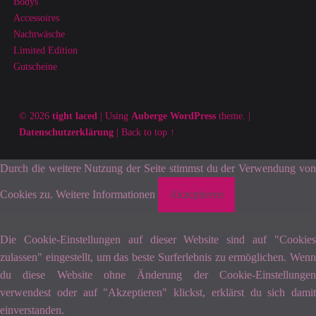
Bodys
Accessoires
Nachtwäsche
Limited Edition
Gutscheine
© 2026
tight laced
|
Using
Auberge
WordPress
theme.
|
Datenschutzerklärung
|
Back to top ↑
Durch die weitere Nutzung der Seite stimmst du der Verwendung von
Cookies zu.
Weitere Informationen
Akzeptieren
Die Cookie-Einstellungen auf dieser Website sind auf "Cookies
zulassen" eingestellt, um das beste Surferlebnis zu ermöglichen. Wenn
du diese Website ohne Änderung der Cookie-Einstellungen
verwendest oder auf "Akzeptieren" klickst, erklärst du sich damit
einverstanden.