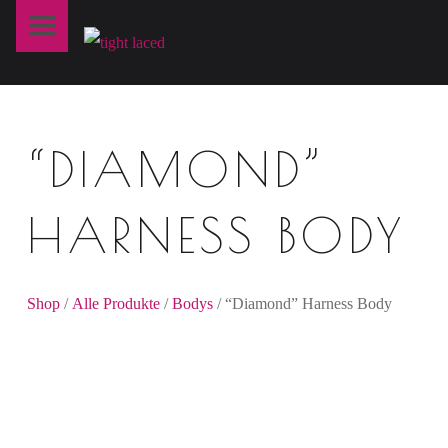
Primary Menu
T
I
G
H
“DIAMOND”
T
L
A
HARNESS BODY
C
E
D
Shop
/
Alle Produkte
/
Bodys
/ “Diamond” Harness Body
fine art lingerie – berlin