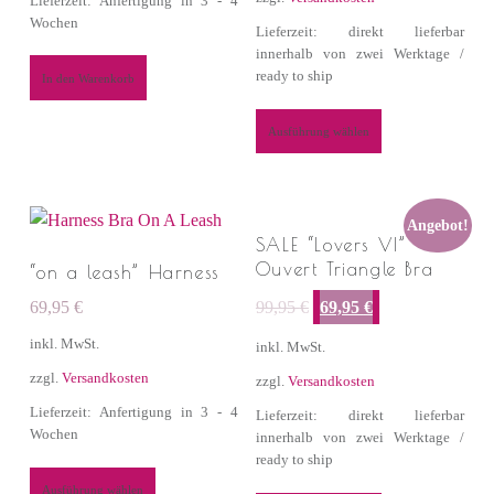
Lieferzeit: Anfertigung in 3 - 4
Wochen
Lieferzeit: direkt lieferbar
innerhalb von zwei Werktage /
ready to ship
In den Warenkorb
Ausführung wählen
Angebot!
SALE “Lovers VI”
Ouvert Triangle Bra
“on a leash” Harness
Ursprünglicher Preis war: 99,95 €
Aktueller Preis ist: 69,95 €.
69,95
€
99,95
€
69,95
€
inkl. MwSt.
inkl. MwSt.
zzgl.
Versandkosten
zzgl.
Versandkosten
Lieferzeit: Anfertigung in 3 - 4
Lieferzeit: direkt lieferbar
Wochen
innerhalb von zwei Werktage /
ready to ship
Ausführung wählen