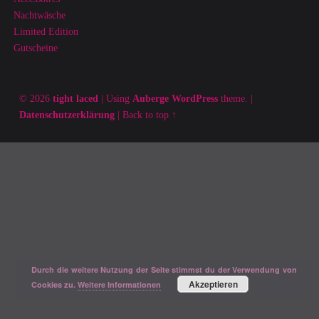
Nachtwäsche
Limited Edition
Gutscheine
© 2026
tight laced
|
Using
Auberge
WordPress
theme.
|
Datenschutzerklärung
|
Back to top ↑
Durch die weitere Nutzung der Seite stimmst du der Verwendung von
Akzeptieren
Cookies zu.
Weitere Informationen