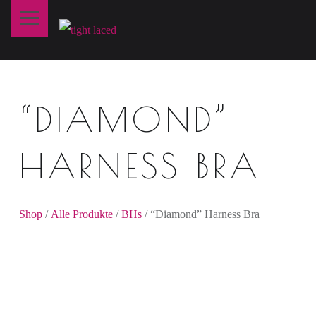
Primary Menu
T
I
G
H
“DIAMOND”
T
L
A
HARNESS BRA
C
E
D
Shop
/
Alle Produkte
/
BHs
/ “Diamond” Harness Bra
fine art lingerie – berlin