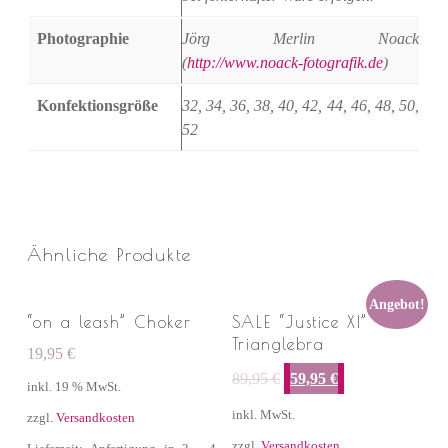
Photographie
Jörg Merlin Noack
(
http://www.noack-fotografik.de
)
Konfektionsgröße
32, 34, 36, 38, 40, 42, 44, 46, 48, 50,
52
Ähnliche Produkte
Angebot!
“on a leash” Choker
SALE “Justice XI” –
Trianglebra
19,95
€
Ursprünglicher Preis war: 89,95 €
Aktueller Preis ist: 59,95 €.
89,95
€
59,95
€
inkl. 19 % MwSt.
inkl. MwSt.
zzgl.
Versandkosten
zzgl.
Versandkosten