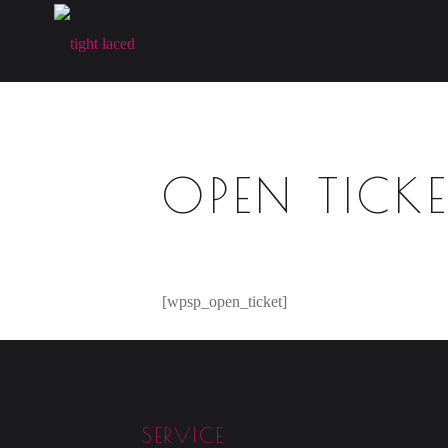
T
I
G
H
T
L
OPEN TICKE
A
C
E
D
[wpsp_open_ticket]
fine art lingerie – berlin
Footer sidebar
SERVICE