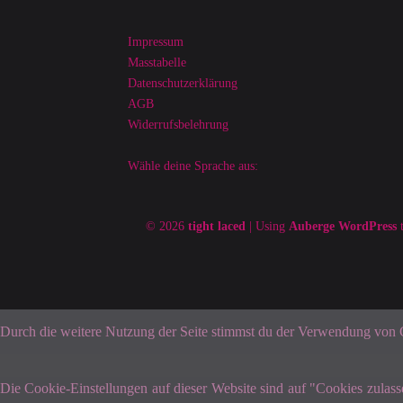
Impressum
Masstabelle
Datenschutzerklärung
AGB
Widerrufsbelehrung
Wähle deine Sprache aus:
© 2026
tight laced
|
Using
Auberge
WordPress
t
Durch die weitere Nutzung der Seite stimmst du der Verwendung von
Die Cookie-Einstellungen auf dieser Website sind auf "Cookies zulas