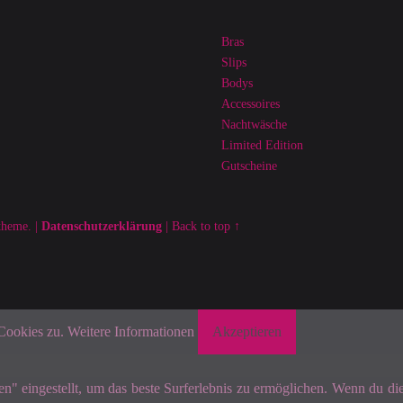
Bras
Slips
Bodys
Accessoires
Nachtwäsche
Limited Edition
Gutscheine
heme.
|
Datenschutzerklärung
|
Back to top ↑
 Cookies zu.
Weitere Informationen
Akzeptieren
sen" eingestellt, um das beste Surferlebnis zu ermöglichen. Wenn du 