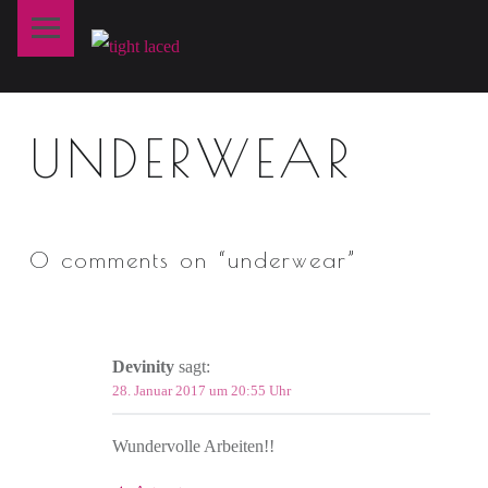
Primary Menu
T
I
G
H
UNDERWEAR
T
L
A
0 comments on “
underwear
”
C
E
D
Devinity
sagt:
fine art lingerie – berlin
28. Januar 2017 um 20:55 Uhr
Wundervolle Arbeiten!!