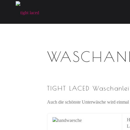
T
I
G
H
T
L
WASCHANL
A
C
E
D
TIGHT LACED Waschanlei
fine art lingerie – berlin
Auch die schönste Unterwäsche wird einmal s
H
L