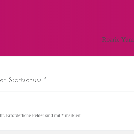
Roarie Yum
er Startschuss!
”
ht.
Erforderliche Felder sind mit
*
markiert