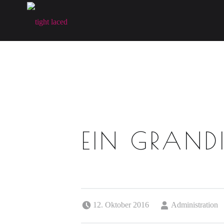
T
I
G
H
T
L
A
C
E
EIN GRAND
D
fine art lingerie – berlin
Posted on:
Written by:
12. Oktober 2016
Administration