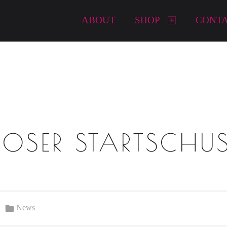
Primary Menu
ABOUT
SHOP
CONT
IOSER STARTSCHUS
Categorized in:
News