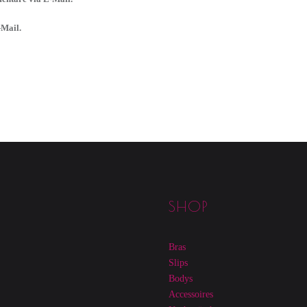
-Mail.
SHOP
Bras
Slips
Bodys
Accessoires