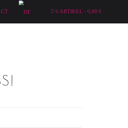
ACT
0 ARTIKEL
0,00 €
S!