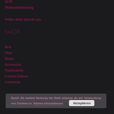
AGB
Widerrufsbelehrung
Wähle deine Sprache aus:
SHOP
Bras
Slips
Bodys
Accessoires
Nachtwäsche
Limited Edition
Gutscheine
Durch die weitere Nutzung der Seite stimmst du der Verwendung
© 2026
tight laced
|
Using
Auberge
WordPress
theme.
|
Akzeptieren
von Cookies zu.
Weitere Informationen
Datenschutzerklärung
|
Back to top ↑