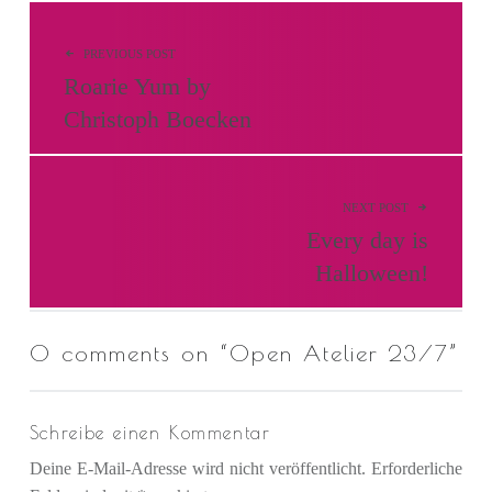
Beitragsnavigation
PREVIOUS POST
Roarie Yum by
Christoph Boecken
NEXT POST
Every day is
Halloween!
0 comments on “
Open Atelier 23/7
”
Schreibe einen Kommentar
Deine E-Mail-Adresse wird nicht veröffentlicht.
Erforderliche