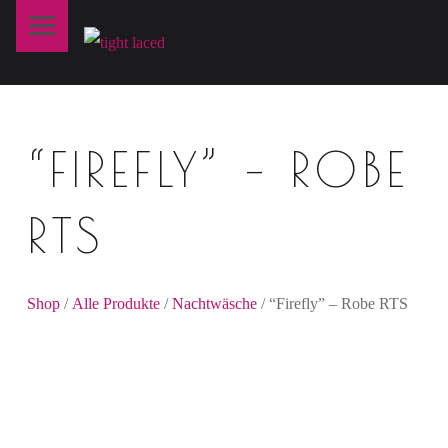
Primary Menu
T
I
G
H
“FIREFLY” – ROBE
T
L
A
RTS
C
E
D
Shop
/
Alle Produkte
/
Nachtwäsche
/ “Firefly” – Robe RTS
fine art lingerie – berlin