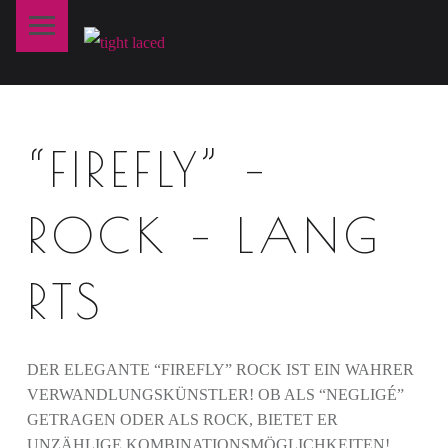
PRIMARY MENU
T
I
G
H
“FIREFLY” –
T
L
A
ROCK – LANG
C
E
RTS
D
fine art lingerie – berlin
DER ELEGANTE “FIREFLY” ROCK IST EIN WAHRER
VERWANDLUNGSKÜNSTLER! OB ALS “NEGLIGÉ”
GETRAGEN ODER ALS ROCK, BIETET ER
UNZÄHLIGE KOMBINATIONSMÖGLICHKEITEN!