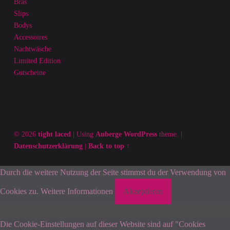
Bras
Slips
Bodys
Accessoires
Nachtwäsche
Limited Edition
Gutscheine
© 2026
tight laced
|
Using
Auberge
WordPress
theme.
|
Datenschutzerklärung
|
Back to top ↑
Durch die weitere Nutzung der Seite stimmst du der Verwendung von
Cookies zu.
Weitere Informationen
Akzeptieren
Die Cookie-Einstellungen auf dieser Website sind auf "Cookies