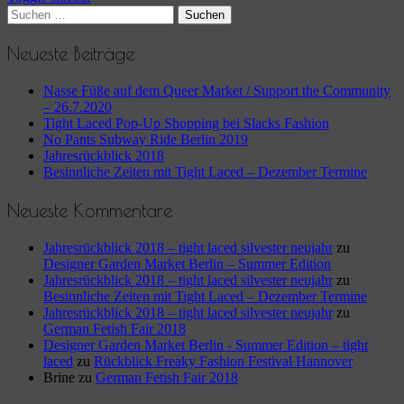
Sidebar
Suchen
nach:
Neueste Beiträge
Nasse Füße auf dem Queer Market / Support the Community
– 26.7.2020
Tight Laced Pop-Up Shopping bei Slacks Fashion
No Pants Subway Ride Berlin 2019
Jahresrückblick 2018
Besinnliche Zeiten mit Tight Laced – Dezember Termine
Neueste Kommentare
Jahresrückblick 2018 – tight laced silvester neujahr
zu
Designer Garden Market Berlin – Summer Edition
Jahresrückblick 2018 – tight laced silvester neujahr
zu
Besinnliche Zeiten mit Tight Laced – Dezember Termine
Jahresrückblick 2018 – tight laced silvester neujahr
zu
German Fetish Fair 2018
Designer Garden Market Berlin - Summer Edition – tight
laced
zu
Rückblick Freaky Fashion Festival Hannover
Brine
zu
German Fetish Fair 2018