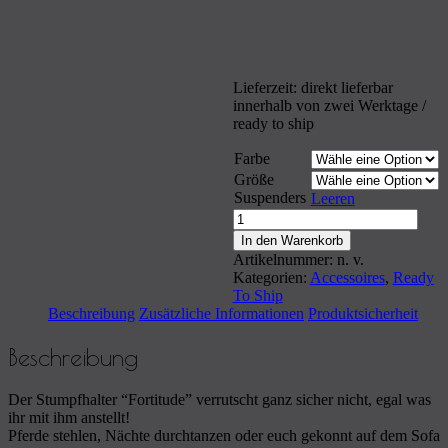
Lieferzeit: direkt lieferbar
innerhalb von zwei Werktage /
ready to ship
Farbe
Größe
Suspenders
Leeren
Anzahl
In den Warenkorb
Artikelnummer:
n. v.
Kategorien:
Accessoires
,
Ready
To Ship
Beschreibung
Zusätzliche Informationen
Produktsicherheit
Beschreibung
Der Stumpfhalter “Fortitude” verrutscht ganz sicher nicht, egal was
ihr mit ihm anstellt!
Pferde stehlen, Nächte durchtanzen oder euch gekonnt auf dem Sofa