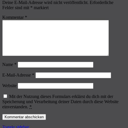
Deine E-Mail-Adresse wird nicht veröffentlicht.
Erforderliche
Felder sind mit
*
markiert
Kommentar
*
Name
*
E-Mail-Adresse
*
Website
Mit der Nutzung dieses Formulars erklärst du dich mit der
Speicherung und Verarbeitung deiner Daten durch diese Website
einverstanden.
*
Toggle sidebar