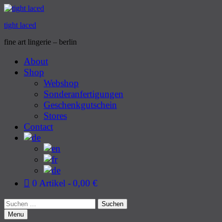
tight laced
fine art lingerie – berlin
Primary
About
Shop
Menu
Webshop
Sonderanfertigungen
Geschenkgutschein
Stores
Contact
0 Artikel
0,00 €
Search
Suchen
nach:
Menu