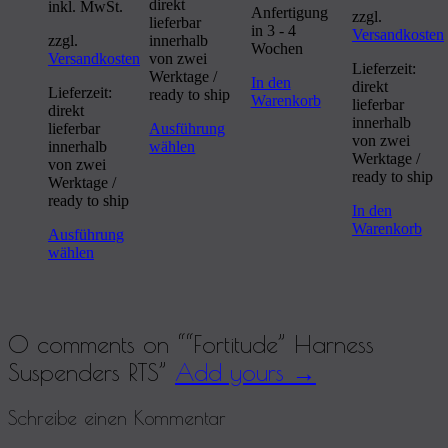
direkt
inkl. MwSt.
Anfertigung
zzgl.
lieferbar
in 3 - 4
Versandkosten
zzgl.
innerhalb
Wochen
Versandkosten
von zwei
Lieferzeit:
Werktage /
In den
direkt
Lieferzeit:
ready to ship
Warenkorb
lieferbar
direkt
innerhalb
lieferbar
Ausführung
von zwei
innerhalb
wählen
Werktage /
von zwei
ready to ship
Werktage /
ready to ship
In den
Warenkorb
Ausführung
wählen
0 comments on “
“Fortitude” Harness
Suspenders RTS
”
Add yours →
Schreibe einen Kommentar