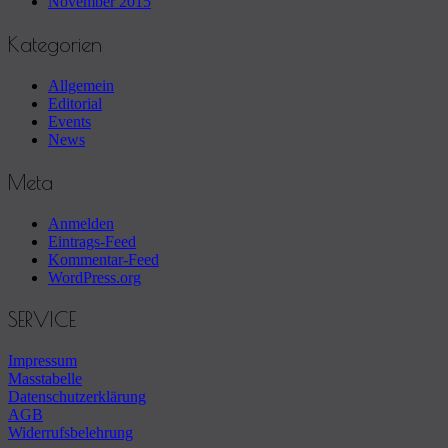
November 2015
Kategorien
Allgemein
Editorial
Events
News
Meta
Anmelden
Eintrags-Feed
Kommentar-Feed
WordPress.org
Footer
SERVICE
sidebar
Impressum
Masstabelle
Datenschutzerklärung
AGB
Widerrufsbelehrung