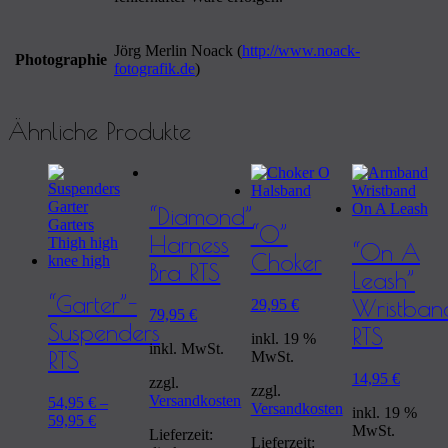
Jörg Merlin Noack (
http://www.noack-
Photographie
fotografik.de
)
Ähnliche Produkte
“Diamond”
“O”
Harness
“On A
Choker
Bra RTS
Leash”
“Garter”-
Wristban
29,95
€
79,95
€
Suspenders
RTS
inkl. 19 %
inkl. MwSt.
RTS
MwSt.
14,95
€
zzgl.
zzgl.
Versandkosten
54,95
€
–
Versandkosten
inkl. 19 %
59,95
€
MwSt.
Lieferzeit:
Lieferzeit: