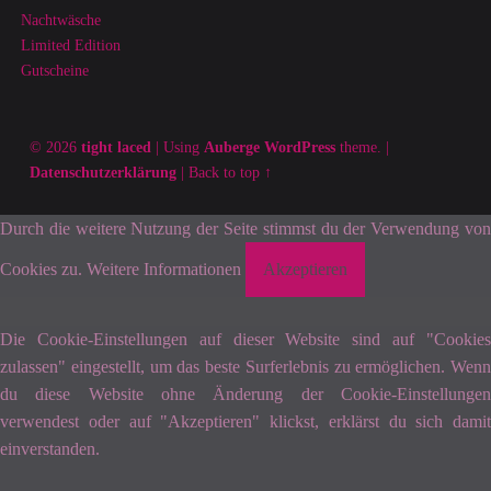
Nachtwäsche
Limited Edition
Gutscheine
© 2026
tight laced
|
Using
Auberge
WordPress
theme.
|
Datenschutzerklärung
|
Back to top ↑
Durch die weitere Nutzung der Seite stimmst du der Verwendung von
Cookies zu.
Weitere Informationen
Akzeptieren
Die Cookie-Einstellungen auf dieser Website sind auf "Cookies
zulassen" eingestellt, um das beste Surferlebnis zu ermöglichen. Wenn
du diese Website ohne Änderung der Cookie-Einstellungen
verwendest oder auf "Akzeptieren" klickst, erklärst du sich damit
einverstanden.