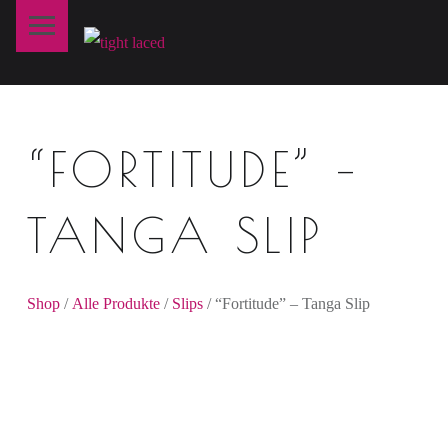
Primary Menu
T
I
G
H
“FORTITUDE” –
T
L
A
TANGA SLIP
C
E
D
Shop
/
Alle Produkte
/
Slips
/ “Fortitude” – Tanga Slip
fine art lingerie – berlin