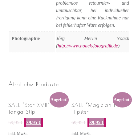
problemlos retournier- und
umtauschbar, bei individueller
Fertigung kann eine Rücknahme nur
bei fehlerhafter Ware erfolgen.
Photographie
Jörg Merlin Noack
(
http://www.noack-fotografik.de
)
Ähnliche Produkte
Angebot!
Angebot!
SALE “Star XVII” –
SALE “Magician I” –
Tanga Slip
Hipster
Ursprünglicher Preis war: 59,95 €
Aktueller Preis ist: 39,95 €.
Ursprünglicher Preis war: 69,95 €
Aktueller Preis ist: 39,95 €.
59,95
€
39,95
€
69,95
€
39,95
€
inkl. MwSt.
inkl. MwSt.