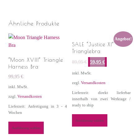
Ähnliche Produkte
Angebot!
SALE “Justice XI” –
Trianglebra
Ursprünglicher Preis war: 89,95 €
Aktueller Preis ist: 59,95 €.
“Moon XVIII” Triangle
89,95
€
59,95
€
Harness Bra
inkl. MwSt.
99,95
€
zzgl.
Versandkosten
inkl. MwSt.
Lieferzeit: direkt lieferbar
zzgl.
Versandkosten
innerhalb von zwei Werktage /
ready to ship
Lieferzeit: Anfertigung in 3 - 4
Wochen
Ausführung wählen
Ausführung wählen