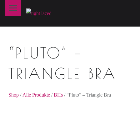
Primary Menu
T
I
G
H
“PLUTO” –
T
L
A
TRIANGLE BRA
C
E
D
Shop
/
Alle Produkte
/
BHs
/ “Pluto” – Triangle Bra
fine art lingerie – berlin