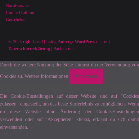
Nachtwäsche
Limited Edition
Gutscheine
© 2026
tight laced
|
Using
Auberge
WordPress
theme.
|
Datenschutzerklärung
|
Back to top ↑
Durch die weitere Nutzung der Seite stimmst du der Verwendung von
Cookies zu.
Weitere Informationen
Akzeptieren
Die Cookie-Einstellungen auf dieser Website sind auf "Cookies
zulassen" eingestellt, um das beste Surferlebnis zu ermöglichen. Wenn
du diese Website ohne Änderung der Cookie-Einstellungen
verwendest oder auf "Akzeptieren" klickst, erklärst du sich damit
einverstanden.