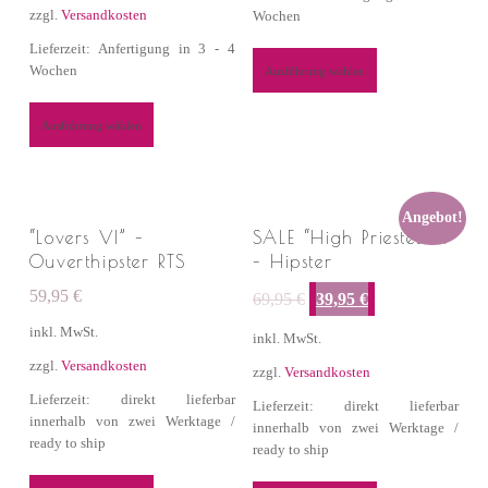
zzgl.
Versandkosten
Wochen
Lieferzeit: Anfertigung in 3 - 4
Wochen
Ausführung wählen
Ausführung wählen
Angebot!
“Lovers VI” –
SALE “High Priestess II”
Ouverthipster RTS
– Hipster
Ursprünglicher Preis war: 69,95 €
Aktueller Preis ist: 39,95 €.
59,95
€
69,95
€
39,95
€
inkl. MwSt.
inkl. MwSt.
zzgl.
Versandkosten
zzgl.
Versandkosten
Lieferzeit: direkt lieferbar
Lieferzeit: direkt lieferbar
innerhalb von zwei Werktage /
innerhalb von zwei Werktage /
ready to ship
ready to ship