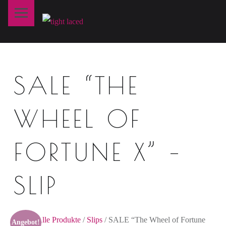
Primary Menu
T
I
G
H
SALE “THE
T
L
A
WHEEL OF
C
E
FORTUNE X” –
D
SLIP
fine art lingerie – berlin
Shop
/
Alle Produkte
/
Slips
/ SALE “The Wheel of Fortune
Angebot!