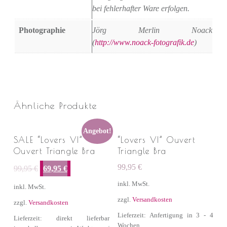
bei fehlerhafter Ware erfolgen.
Photographie
Jörg Merlin Noack
(
http://www.noack-fotografik.de
)
Ähnliche Produkte
Angebot!
SALE “Lovers VI”
“Lovers VI” Ouvert
Ouvert Triangle Bra
Triangle Bra
Ursprünglicher Preis war: 99,95 €
Aktueller Preis ist: 69,95 €.
99,95
€
99,95
€
69,95
€
inkl. MwSt.
inkl. MwSt.
zzgl.
Versandkosten
zzgl.
Versandkosten
Lieferzeit: Anfertigung in 3 - 4
Lieferzeit: direkt lieferbar
Wochen