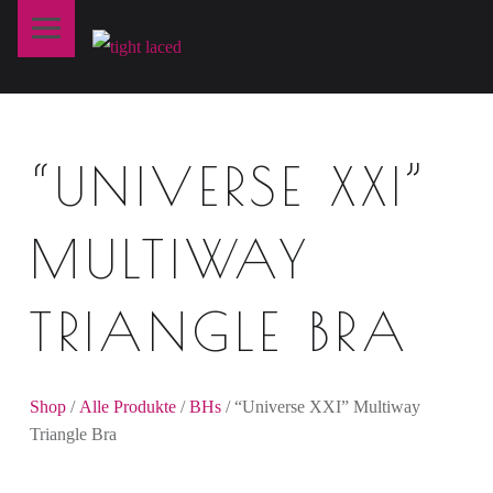
Primary Menu
T
I
G
H
“UNIVERSE XXI”
T
L
A
MULTIWAY
C
E
TRIANGLE BRA
D
fine art lingerie – berlin
Shop
/
Alle Produkte
/
BHs
/ “Universe XXI” Multiway
Triangle Bra