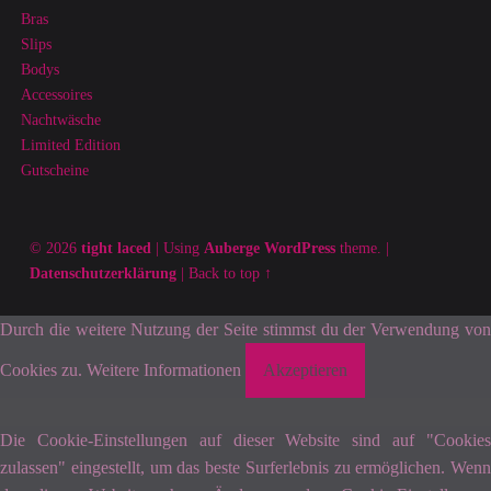
Bras
Slips
Bodys
Accessoires
Nachtwäsche
Limited Edition
Gutscheine
© 2026
tight laced
|
Using
Auberge
WordPress
theme.
|
Datenschutzerklärung
|
Back to top ↑
Durch die weitere Nutzung der Seite stimmst du der Verwendung von
Cookies zu.
Weitere Informationen
Akzeptieren
Die Cookie-Einstellungen auf dieser Website sind auf "Cookies
zulassen" eingestellt, um das beste Surferlebnis zu ermöglichen. Wenn