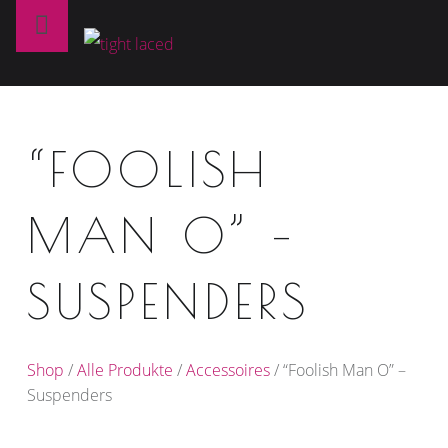
Primary Menu
T
I
G
H
T
“FOOLISH
L
A
MAN O” –
C
E
SUSPENDERS
D
fine art lingerie – berlin
Shop
/
Alle Produkte
/
Accessoires
/ “Foolish Man O” –
Suspenders