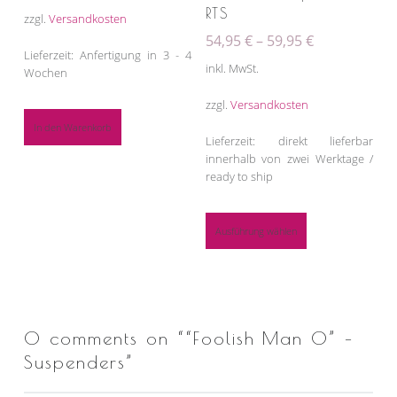
RTS
zzgl.
Versandkosten
54,95
€
–
59,95
€
Lieferzeit: Anfertigung in 3 - 4
inkl. MwSt.
Wochen
zzgl.
Versandkosten
In den Warenkorb
Lieferzeit: direkt lieferbar
innerhalb von zwei Werktage /
ready to ship
Ausführung wählen
0 comments on “
“Foolish Man O” –
Suspenders
”