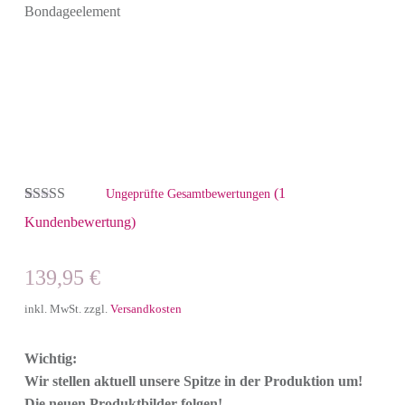
Bondageelement
(
1
Ungeprüfte Gesamtbewertungen
Bewertet mit
1
Kundenbewertung)
5.00
von 5,
basierend auf
Kundenbewertung
139,95
€
inkl. MwSt.
zzgl.
Versandkosten
Wichtig:
Wir stellen aktuell unsere Spitze in der Produktion um!
Die neuen Produktbilder folgen!