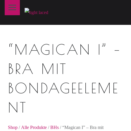
Primary Menu
T
I
G
H
“MAGICAN I” –
T
L
A
BRA MIT
C
E
BONDAGEELEME
D
NT
fine art lingerie – berlin
Shop
/
Alle Produkte
/
BHs
/ “Magican I” – Bra mit