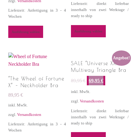
zzgl.
Versandkosten
Lieferzeit: direkt lieferbar
innerhalb von zwei Werktage /
Lieferzeit: Anfertigung in 3 - 4
ready to ship
Wochen
Ausführung wählen
Ausführung wählen
Angebot!
SALE “Universe XXI”
Multiway Triangle Bra
Ursprünglicher Preis war: 89,95 €
Aktueller Preis ist: 69,95 €.
“The Wheel of Fortune
89,95
€
69,95
€
X” – Neckholder Bra
inkl. MwSt.
89,95
€
zzgl.
Versandkosten
inkl. MwSt.
Lieferzeit: direkt lieferbar
zzgl.
Versandkosten
innerhalb von zwei Werktage /
ready to ship
Lieferzeit: Anfertigung in 3 - 4
Wochen