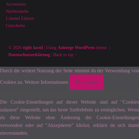
Accessoires
Nachtwäsche
Limited Edition
Gutscheine
© 2026
tight laced
|
Using
Auberge
WordPress
theme.
|
Datenschutzerklärung
|
Back to top ↑
Durch die weitere Nutzung der Seite stimmst du der Verwendung von
Cookies zu.
Weitere Informationen
Akzeptieren
Die Cookie-Einstellungen auf dieser Website sind auf "Cookies
zulassen" eingestellt, um das beste Surferlebnis zu ermöglichen. Wenn
du diese Website ohne Änderung der Cookie-Einstellungen
verwendest oder auf "Akzeptieren" klickst, erklärst du sich damit
einverstanden.