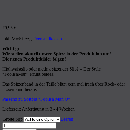
79,95
€
inkl. MwSt.
zzgl.
Versandkosten
Wichtig:
Wir stellen aktuell unsere Spitze in der Produktion um!
Die neuen Produktbilder folgen!
Highwaistslip oder niedrig sitzender Slip? – Der Style
“FoolishMan” erfüllt beides!
Das Spitzenband in der Taille blitzt gern mal frech über Rock- oder
Hosenbund heraus.
Passend zu Softbra “Foolish Man O”
Lieferzeit: Anfertigung in 3 - 4 Wochen
Größe Slip
Leeren
Anzahl