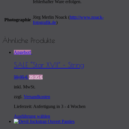
fehlerhafter Ware erfolgen.
Jörg Merlin Noack (
http://www.noack-
Photographie
fotografik.de
)
Ähnliche Produkte
Angebot!
SALE “Star XVII” – String
Ursprünglicher
Aktueller
59,95
€
39,95
€
Preis
Preis
inkl. MwSt.
war:
ist:
59,95 €
39,95 €.
zzgl.
Versandkosten
Lieferzeit: Anfertigung in 3 - 4 Wochen
Ausführung wählen