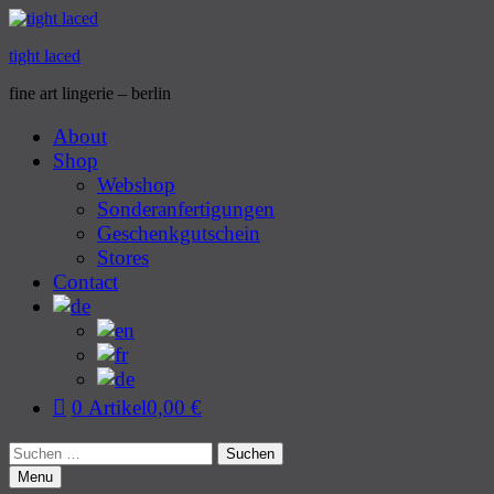
tight laced
fine art lingerie – berlin
Primary
About
Shop
Menu
Webshop
Sonderanfertigungen
Geschenkgutschein
Stores
Contact
0 Artikel
0,00 €
Search
Suchen
nach:
Menu