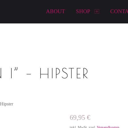
Primary Menu
ABOUT
SHOP
CONT
I” – HIPSTER
 Hipster
69,95
€
inkl. MwSt.
zzgl.
Versandkosten