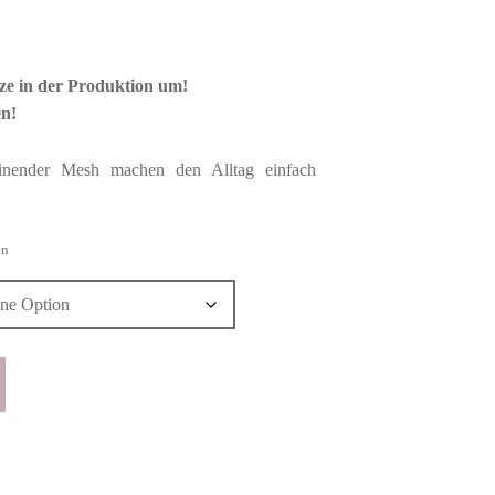
itze in der Produktion um!
en!
einender Mesh machen den Alltag einfach
en