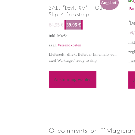
Angebot!
SALE “Devil XV” – Ouvert
Slip / Jockstrap
Ursprünglicher Preis war: 64,95 €
Aktueller Preis ist: 39,95 €.
“D
64,95
€
39,95
€
59
inkl. MwSt.
ink
zzgl.
Versandkosten
zzg
Lieferzeit: direkt lieferbar innerhalb von
zwei Werktage / ready to ship
Lief
Ausführung wählen
0 comments on “
“Magician 