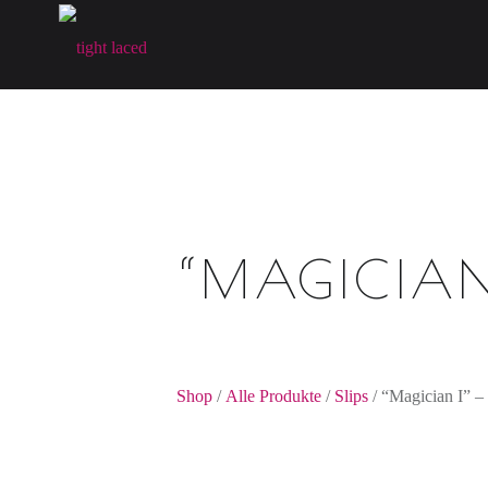
T
I
G
H
T
L
A
C
“MAGICIAN 
E
D
fine art lingerie – berlin
Shop
/
Alle Produkte
/
Slips
/ “Magician I” –