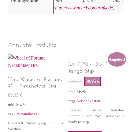
Photographie
Jörg Merlin Noack
(
http://www.noack-fotografik.de
)
Ähnliche Produkte
Angebot!
SALE “Star XVII” –
Tanga Slip
Ursprünglicher Preis war: 59,95 €
Aktueller Preis ist: 39,95 €.
“The Wheel of Fortune
59,95
€
39,95
€
X” – Neckholder Bra
inkl. MwSt.
89,95
€
zzgl.
Versandkosten
inkl. MwSt.
Lieferzeit: direkt lieferbar
zzgl.
Versandkosten
innerhalb von zwei Werktage /
ready to ship
Lieferzeit: Anfertigung in 3 - 4
Wochen