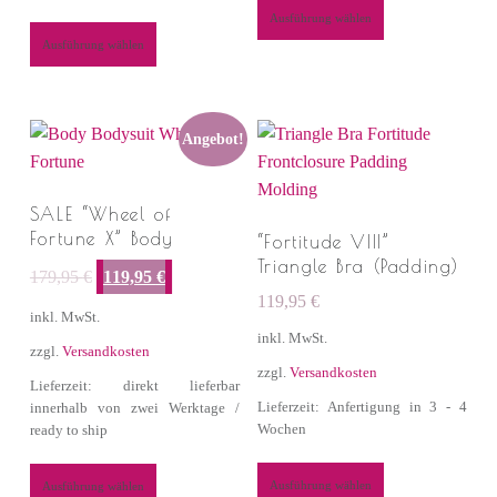
Ausführung wählen
Ausführung wählen
Angebot!
SALE “Wheel of
Fortune X” Body
“Fortitude VIII”
Ursprünglicher Preis war: 179,95 €
Aktueller Preis ist: 119,95 €.
Triangle Bra (Padding)
179,95
€
119,95
€
119,95
€
inkl. MwSt.
inkl. MwSt.
zzgl.
Versandkosten
zzgl.
Versandkosten
Lieferzeit: direkt lieferbar
Lieferzeit: Anfertigung in 3 - 4
innerhalb von zwei Werktage /
Wochen
ready to ship
Ausführung wählen
Ausführung wählen