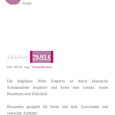
– Hebe – Ivory
Ursprünglicher Preis war: 119,95 €
Aktueller Preis ist: 79,95 €.
119,95
€
79,95
€
inkl. MwSt.
zzgl.
Versandkosten
Die bügellose Hebe Empress ist durch klassische
Schnürmieder inspiriert und formt eine schöne, runde
Brustform und
Dekolleté.
Besonders geeignet für breite und tiefe Ausschnitte und
verruchte Auftritte!