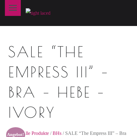
Primary Menu
T
I
G
H
SALE “THE
T
L
A
EMPRESS III” –
C
E
BRA – HEBE –
D
IVORY
fine art lingerie – berlin
Shop
/
Alle Produkte
/
BHs
/ SALE “The Empress III” – Bra
Angebot!