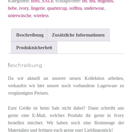
Kategorien:
BHs
,
SALE
Schlagwörter:
bh
,
bra
,
bügellos
,
hebe
,
ivory
,
lingerie
,
quartercup
,
softbra
,
underwear
,
unterwäsche
,
wireless
Beschreibung
Zusätzliche Informationen
Produktsicherheit
Beschreibung
Da wir aktuell an unserer neuen Kollektion arbeiten,
verkaufen wir hier unsere noch vorhandene Lagerware zu
vergünstigten Preisen.
Eure Größe ist beim Sale nicht dabei? Dann schreibt uns
gerne eine E-Mail, welches Produkt ihr gerne in Ivory
bestellen möchtet. Wir haben noch eine Restmenge der
Materialien und fertigen euch gerne euer Lieblingsstück!